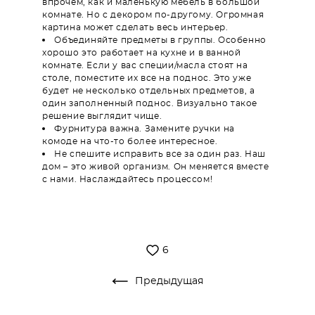
впрочем, как и маленькую мебель в большой
комнате. Но с декором по-другому. Огромная
картина может сделать весь интерьер.
Объединяйте предметы в группы. Особенно
хорошо это работает на кухне и в ванной
комнате. Если у вас специи/масла стоят на
столе, поместите их все на поднос. Это уже
будет не несколько отдельных предметов, а
один заполненный поднос. Визуально такое
решение выглядит чище.
Фурнитура важна. Замените ручки на
комоде на что-то более интересное.
Не спешите исправить все за один раз. Наш
дом – это живой организм. Он меняется вместе
с нами. Наслаждайтесь процессом!
6
Предыдущая