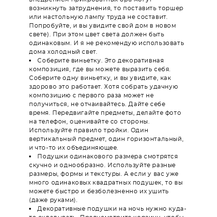
возникнуть затруднения, то поставить торшер
или настольную лампу труда не составит.
Попробуйте, и вы увидите свой дом в новом
свете). При этом цвет света должен быть
одинаковым. И я не рекомендую использовать
дома холодный свет.
Соберите виньетку. Это декоративная
композиция, где вы можете выразить себя.
Соберите одну виньетку, и вы увидите, как
здорово это работает. Хотя собрать удачную
композицию с первого раза может не
получиться, не отчаивайтесь. Дайте себе
время. Передвигайте предметы, делайте фото
на телефон, оценивайте со стороны.
Используйте правило тройки. Один
вертикальный предмет, один горизонтальный,
и что-то их объединяющее.
Подушки одинакового размера смотрятся
скучно и однообразно. Используйте разные
размеры, формы и текстуры. А если у вас уже
много одинаковых квадратных подушек, то вы
можете быстро и безболезненно их ушить
(даже руками).
Декоративные подушки на ночь нужно куда-