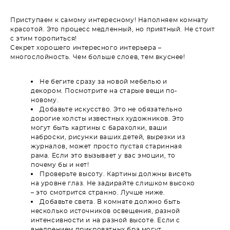
Приступаем к самому интересному! Наполняем комнату
красотой. Это процесс медленный, но приятный. Не стоит
с этим торопиться!
Секрет хорошего интересного интерьера –
многослойность. Чем больше слоев, тем вкуснее!
Не бегите сразу за новой мебелью и
декором. Посмотрите на старые вещи по-
новому.
Добавьте искусство. Это не обязательно
дорогие холсты известных художников. Это
могут быть картины с барахолки, ваши
наброски, рисунки ваших детей, вырезки из
журналов, может просто пустая старинная
рама. Если это вызывает у вас эмоции, то
почему бы и нет!
Проверьте высоту. Картины должны висеть
на уровне глаз. Не задирайте слишком высоко
– это смотрится странно. Лучше ниже.
Добавьте света. В комнате должно быть
несколько источников освещения, разной
интенсивности и на разной высоте. Если с
внедрением прикроватных бра могут