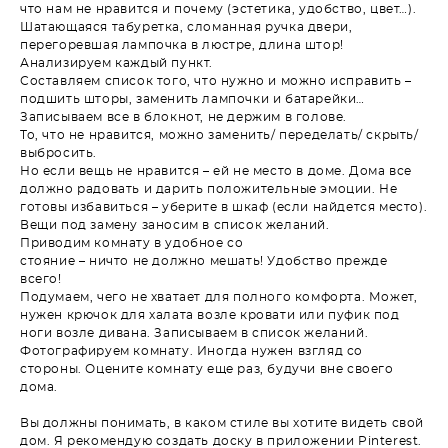
что нам не нравится и почему (эстетика, удобство, цвет…).
Шатающаяся табуретка, сломанная ручка двери,
перегоревшая лампочка в люстре, длина штор!
Анализируем каждый пункт.
Составляем список того, что нужно и можно исправить –
подшить шторы, заменить лампочки и батарейки…
Записываем все в блокнот, не держим в голове.
То, что не нравится, можно заменить/ переделать/ скрыть/
выбросить.
Но если вещь не нравится – ей не место в доме. Дома все
должно радовать и дарить положительные эмоции. Не
готовы избавиться – уберите в шкаф (если найдется место).
Вещи под замену заносим в список желаний.
Приводим комнату в удобное со
стояние – ничто не должно мешать! Удобство прежде
всего!
Подумаем, чего не хватает для полного комфорта. Может,
нужен крючок для халата возле кровати или пуфик под
ноги возле дивана. Записываем в список желаний.
Фотографируем комнату. Иногда нужен взгляд со
стороны. Оцените комнату еще раз, будучи вне своего
дома.
Вы должны понимать, в каком стиле вы хотите видеть свой
дом. Я рекомендую создать доску в приложении Pinterest.