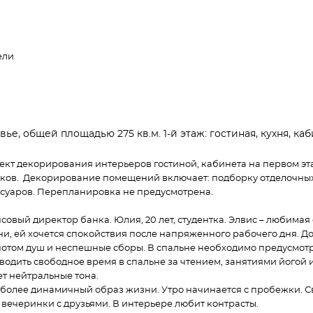
ели
е, общей площадью 275 кв.м. 1-й этаж: гостиная, кухня, кабин
ект декорирования интерьеров гостиной, кабинета на первом этаж
иков. Декорирование помещений включает: подборку отделочных
ссуаров. Перепланировка не предусмотрена.
ансовый директор банка. Юлия, 20 лет, студентка. Элвис – любимая
, ей хочется спокойствия после напряженного рабочего дня. До
, потом душ и неспешные сборы. В спальне необходимо предусмот
оводить свободное время в спальне за чтением, занятиями йогой 
ет нейтральные тона.
 более динамичный образ жизни. Утро начинается с пробежки. 
 вечеринки с друзьями. В интерьере любит контрасты.