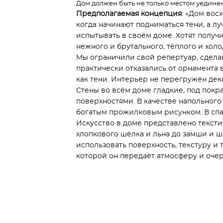
Дом должен быть не только местом уединени
Предполагаемая концепция
: «Дом вос
когда начинают подниматься тени, а л
испытывать в своём доме. Хотят получи
нежного и брутального, тёплого и холо
Мы ограничили свой репертуар, сделав
практически отказались от орнамента 
как тени. Интерьер не перегружен де
Стены во всём доме гладкие, под покр
поверхностями. В качестве напольного
богатым прожилковым рисунком. В спал
Искусство в доме представлено тексти
хлопкового шёлка и льна до замши и ш
использовать поверхность, текстуру и 
которой он передаёт атмосферу и оче