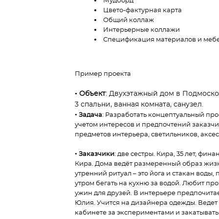
Мудборд
Цвето-фактурная карта
Общий коллаж
Интерьерные коллажи
Спецификация материалов и меб
Пример проекта
•
Объект
: Двухэтажный дом в Подмосковь
3 спальни, ванная комната, санузел.
•
Задача
: Разработать концептуальный про
учетом интересов и предпочтений заказч
предметов интерьера, светильников, аксе
•
Заказчики
: две сестры. Кира, 35 лет, фин
Кира. Дома ведёт размеренный образ жизни
утренний ритуал – это йога и стакан воды
утром бегать на кухню за водой. Любит пр
ужин для друзей. В интерьере предпочита
Юлия. Учится на дизайнера одежды. Ведет
кабинете за экспериментами и закатывать