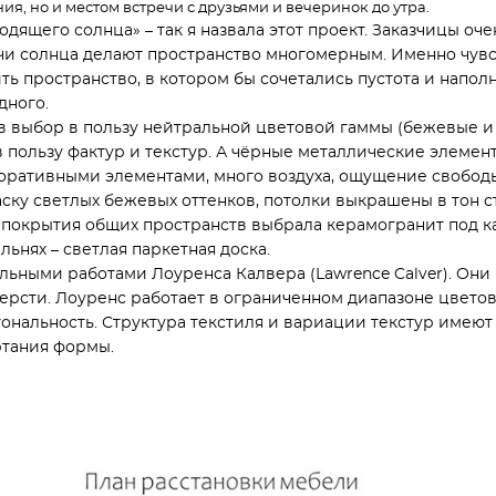
я, но и местом встречи с друзьями и вечеринок до утра.
ходящего солнца» – так я назвала этот проект. Заказчицы оче
учи солнца делают пространство многомерным. Именно чувс
ть пространство, в котором бы сочетались пустота и наполне
дного.
 выбор в пользу нейтральной цветовой гаммы (бежевые и 
в пользу фактур и текстур. А чёрные металлические элеме
коративными элементами, много воздуха, ощущение свободы
аску светлых бежевых оттенков, потолки выкрашены в тон с
 покрытия общих пространств выбрала керамогранит под ка
ьнях – светлая паркетная доска.
льными работами Лоуренса Калвера (Lawrence Calver). Они 
ерсти. Лоуренс работает в ограниченном диапазоне цветов
тональность. Структура текстиля и вариации текстур имеют
ртания формы.